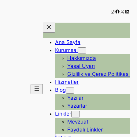
Instagram
Faceboo
X
Linke
Ana Sayfa
Kurumsal
Hakkımızda
Yasal Uyarı
Gizlilik ve Çerez Politikası
Hizmetler
Blog
Yazılar
Yazarlar
Linkler
Mevzuat
Faydalı Linkler