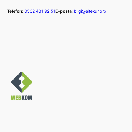
İçeriğe
Telefon:
0532 431 92 51
E-posta:
bilgi@sitekur.pro
geç