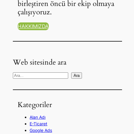
birleştiren öncü bir ekip olmaya
çalışıyoruz.
HAKKIMIZDA
Web sitesinde ara
A
Ara
r
a
Kategoriler
Alan Adı
E-Ticaret
Google Ads