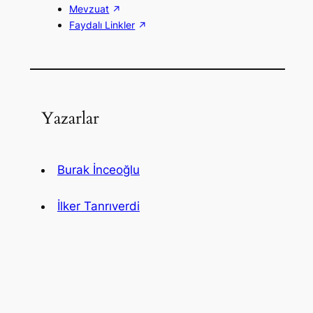
Mevzuat
Faydalı Linkler
Yazarlar
Burak İnceoğlu
İlker Tanrıverdi