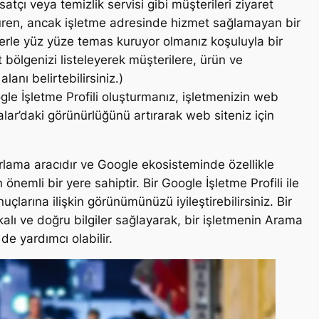
atçı veya temizlik servisi gibi müşterileri ziyaret
ren, ancak işletme adresinde hizmet sağlamayan bir
lerle yüz yüze temas kuruyor olmanız koşuluyla bir
t bölgenizi listeleyerek müşterilere, ürün ve
lanı belirtebilirsiniz.)
le İşletme Profili oluşturmanız, işletmenizin web
lar’daki görünürlüğünü artırarak web siteniz için
zarlama aracıdır ve Google ekosisteminde özellikle
önemli bir yere sahiptir. Bir Google İşletme Profili ile
çlarına ilişkin görünümünüzü iyileştirebilirsiniz. Bir
kalı ve doğru bilgiler sağlayarak, bir işletmenin Arama
e yardımcı olabilir.