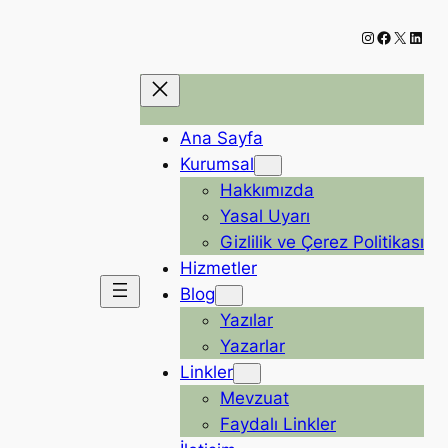
Instagram
Faceboo
X
Linke
Ana Sayfa
Kurumsal
Hakkımızda
Yasal Uyarı
Gizlilik ve Çerez Politikası
Hizmetler
Blog
Yazılar
Yazarlar
Linkler
Mevzuat
Faydalı Linkler