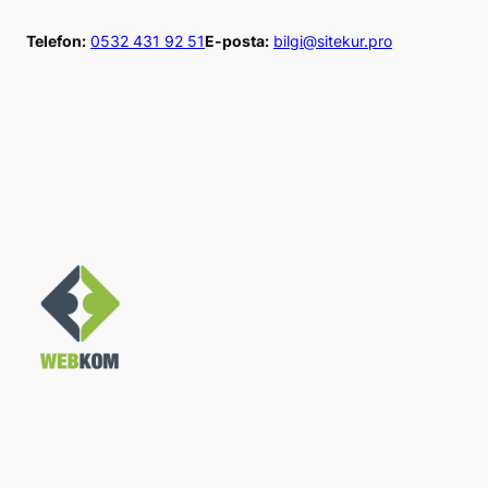
İçeriğe
Telefon:
0532 431 92 51
E-posta:
bilgi@sitekur.pro
geç