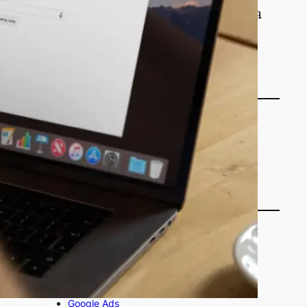
birleştiren öncü bir ekip olmaya
çalışıyoruz.
HAKKIMIZDA
Web sitesinde ara
A
Ara
r
a
Kategoriler
Alan Adı
E-Ticaret
Google Ads