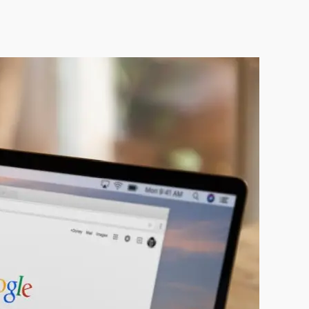
Mükemmelliği yeniden
tanımlamak için yaratıcılığı ve
işlevselliği kusursuz bir şekilde