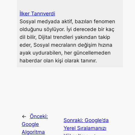
o
r
I
e
k
n
s
İlker Tanrıverdi
t
Sosyal medyada aktif, bazıları fenomen
olduğunu söylüyor. İyi derecede bir kaç
dil bilir, Dijital trendleri yakından takip
eder, Sosyal mecraların değişim hızına
ayak uydurabilen, her güncellemeden
haberdar olan kişi olarak tanınır.
←
Önceki:
Sonraki:
Google’da
Google
Yerel Sıralamanızı
Algoritma