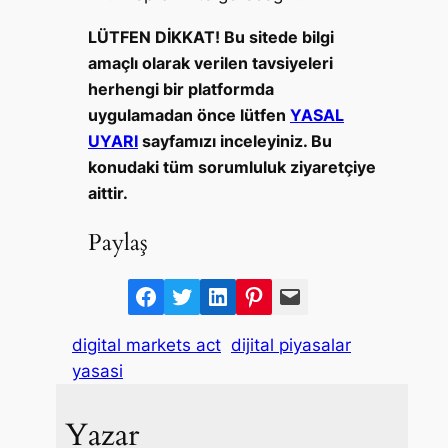
LÜTFEN DİKKAT! Bu sitede bilgi
amaçlı olarak verilen tavsiyeleri
herhengi bir platformda
uygulamadan önce lütfen
YASAL
UYARI
sayfamızı inceleyiniz. Bu
konudaki tüm sorumluluk ziyaretçiye
aittir.
Paylaş
F
T
L
P
M
a
w
i
i
a
digital markets act
dijital piyasalar
c
i
n
n
i
yasasi
e
t
k
t
l
b
t
e
e
Yazar
o
e
d
r