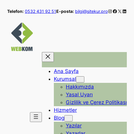
İçeriğe
Instagram
Faceboo
X
Linke
Telefon:
0532 431 92 51
E-posta:
bilgi@sitekur.pro
geç
Ana Sayfa
Kurumsal
Hakkımızda
Yasal Uyarı
Gizlilik ve Çerez Politikası
Hizmetler
Blog
Yazılar
Yazarlar