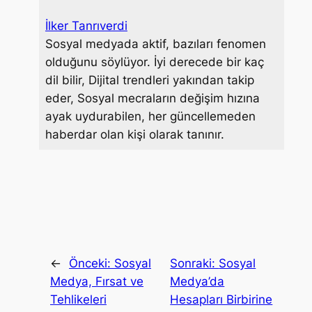
o
r
I
e
k
n
s
İlker Tanrıverdi
t
Sosyal medyada aktif, bazıları fenomen
olduğunu söylüyor. İyi derecede bir kaç
dil bilir, Dijital trendleri yakından takip
eder, Sosyal mecraların değişim hızına
ayak uydurabilen, her güncellemeden
haberdar olan kişi olarak tanınır.
←
Önceki:
Sosyal
Sonraki:
Sosyal
Medya, Fırsat ve
Medya’da
Tehlikeleri
Hesapları Birbirine