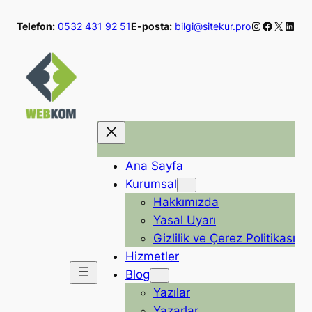
İçeriğe
Instagram
Faceboo
X
Linke
Telefon:
0532 431 92 51
E-posta:
bilgi@sitekur.pro
geç
Ana Sayfa
Kurumsal
Hakkımızda
Yasal Uyarı
Gizlilik ve Çerez Politikası
Hizmetler
Blog
Yazılar
Yazarlar