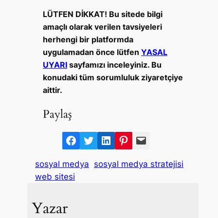
LÜTFEN DİKKAT! Bu sitede bilgi
amaçlı olarak verilen tavsiyeleri
herhengi bir platformda
uygulamadan önce lütfen
YASAL
UYARI
sayfamızı inceleyiniz. Bu
konudaki tüm sorumluluk ziyaretçiye
aittir.
Paylaş
F
T
L
P
M
a
w
i
i
a
sosyal medya
sosyal medya stratejisi
c
i
n
n
i
web sitesi
e
t
k
t
l
b
t
e
e
Yazar
o
e
d
r