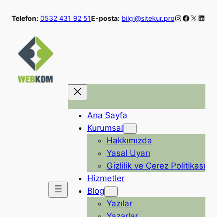
İçeriğe
Instagram
Faceboo
X
Linke
Telefon:
0532 431 92 51
E-posta:
bilgi@sitekur.pro
geç
Ana Sayfa
Kurumsal
Hakkımızda
Yasal Uyarı
Gizlilik ve Çerez Politikası
Hizmetler
Blog
Yazılar
Yazarlar