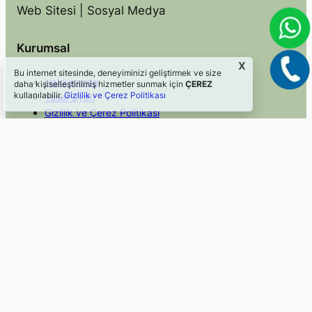
Web Sitesi | Sosyal Medya
Kurumsal
X
Bu internet sitesinde, deneyiminizi geliştirmek ve size
Hakkımızda
daha kişiselleştirilmiş hizmetler sunmak için
ÇEREZ
kullanılabilir.
Gizlilik ve Çerez Politikası
Yasal Uyarı
Gizlilik ve Çerez Politikası
İletişim
Hızlı Erişim
Sosyal Medya
Blog
Facebook
Hizmetler
Instagram
Mevzuat
Twitter/X
Faydalı Linkler
LinkedIn
©2024, Webkom