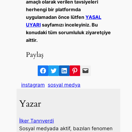
amaçlı olarak verilen tavsiyeleri
herhengi bir platformda
uygulamadan önce lütfen
YASAL
UYARI
sayfamızı inceleyiniz. Bu
konudaki tüm sorumluluk ziyaretçiye
aittir.
Paylaş
F
T
L
P
M
a
w
i
i
a
instagram
sosyal medya
c
i
n
n
i
e
t
k
t
l
Yazar
b
t
e
e
o
e
d
r
o
r
I
e
İlker Tanrıverdi
k
n
s
Sosyal medyada aktif, bazıları fenomen