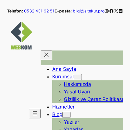
İçeriğe
Instagram
Faceboo
X
Linke
Telefon:
0532 431 92 51
E-posta:
bilgi@sitekur.pro
geç
Ana Sayfa
Kurumsal
Hakkımızda
Yasal Uyarı
Gizlilik ve Çerez Politikası
Hizmetler
Blog
Yazılar
Yazarlar