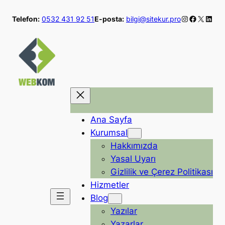
İçeriğe
Instagram
Faceboo
X
Linke
Telefon:
0532 431 92 51
E-posta:
bilgi@sitekur.pro
geç
Ana Sayfa
Kurumsal
Hakkımızda
Yasal Uyarı
Gizlilik ve Çerez Politikası
Hizmetler
Blog
Yazılar
Yazarlar