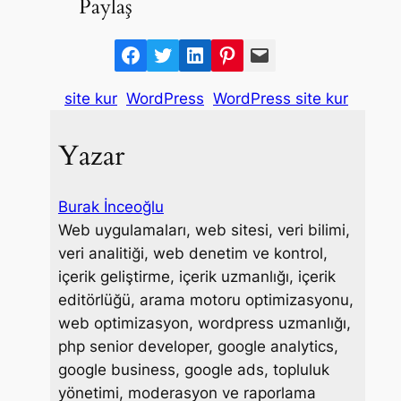
Paylaş
F
T
L
P
M
a
w
i
i
a
site kur
WordPress
WordPress site kur
c
i
n
n
i
e
t
k
t
l
Yazar
b
t
e
e
o
e
d
r
o
r
I
e
Burak İnceoğlu
k
n
s
Web uygulamaları, web sitesi, veri bilimi,
t
veri analitiği, web denetim ve kontrol,
içerik geliştirme, içerik uzmanlığı, içerik
editörlüğü, arama motoru optimizasyonu,
web optimizasyon, wordpress uzmanlığı,
php senior developer, google analytics,
google business, google ads, topluluk
yönetimi, moderasyon ve raporlama