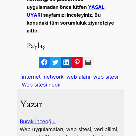
uygulamadan önce lütfen
YASAL
UYARI
sayfamızı inceleyiniz. Bu
konudaki tüm sorumluluk ziyaretçiye
aittir.
Paylaş
F
T
L
P
M
a
w
i
i
a
internet
network
web alanı
web sitesi
c
i
n
n
i
Web sitesi nedir
e
t
k
t
l
b
t
e
e
Yazar
o
e
d
r
o
r
I
e
k
n
s
Burak İnceoğlu
t
Web uygulamaları, web sitesi, veri bilimi,