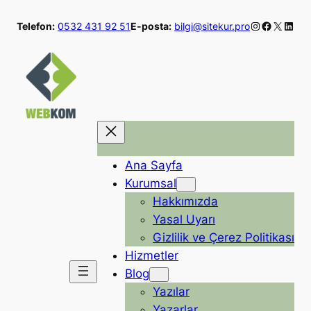
İçeriğe
Instagram
Faceboo
X
Linke
Telefon:
0532 431 92 51
E-posta:
bilgi@sitekur.pro
geç
Ana Sayfa
Kurumsal
Hakkımızda
Yasal Uyarı
Gizlilik ve Çerez Politikası
Hizmetler
Blog
Yazılar
Yazarlar