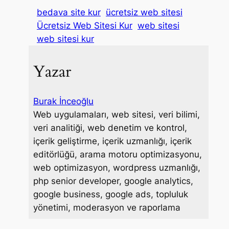
a
w
i
i
a
bedava site kur
ücretsiz web sitesi
c
i
n
n
i
Ücretsiz Web Sitesi Kur
web sitesi
e
t
k
t
l
web sitesi kur
b
t
e
e
o
e
d
r
Yazar
o
r
I
e
k
n
s
t
Burak İnceoğlu
Web uygulamaları, web sitesi, veri bilimi,
veri analitiği, web denetim ve kontrol,
içerik geliştirme, içerik uzmanlığı, içerik
editörlüğü, arama motoru optimizasyonu,
web optimizasyon, wordpress uzmanlığı,
php senior developer, google analytics,
google business, google ads, topluluk
yönetimi, moderasyon ve raporlama