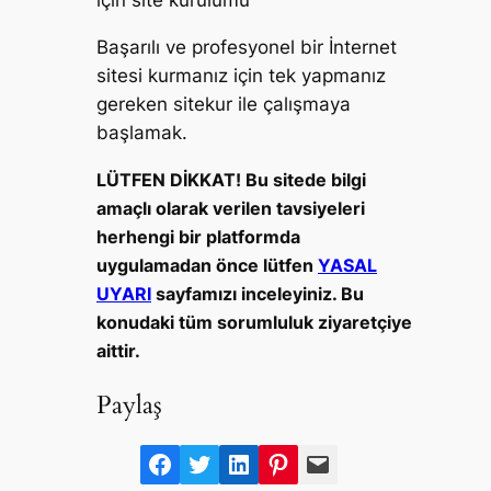
için site kurulumu
Başarılı ve profesyonel bir İnternet
sitesi kurmanız için tek yapmanız
gereken sitekur ile çalışmaya
başlamak.
LÜTFEN DİKKAT! Bu sitede bilgi
amaçlı olarak verilen tavsiyeleri
herhengi bir platformda
uygulamadan önce lütfen
YASAL
UYARI
sayfamızı inceleyiniz. Bu
konudaki tüm sorumluluk ziyaretçiye
aittir.
Paylaş
F
T
L
P
M