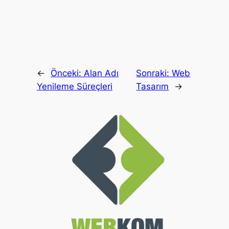
←
Önceki:
Alan Adı
Sonraki:
Web
Yenileme Süreçleri
Tasarım
→