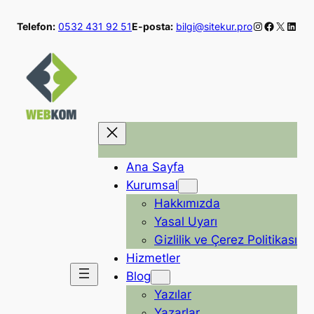
İçeriğe
Instagram
Faceboo
X
Linke
Telefon:
0532 431 92 51
E-posta:
bilgi@sitekur.pro
geç
Ana Sayfa
Kurumsal
Hakkımızda
Yasal Uyarı
Gizlilik ve Çerez Politikası
Hizmetler
Blog
Yazılar
Yazarlar