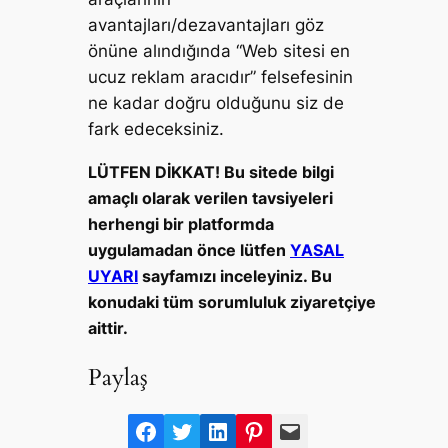
avantajları/dezavantajları göz
önüne alındığında “Web sitesi en
ucuz reklam aracıdır” felsefesinin
ne kadar doğru olduğunu siz de
fark edeceksiniz.
LÜTFEN DİKKAT! Bu sitede bilgi
amaçlı olarak verilen tavsiyeleri
herhengi bir platformda
uygulamadan önce lütfen
YASAL
UYARI
sayfamızı inceleyiniz. Bu
konudaki tüm sorumluluk ziyaretçiye
aittir.
Paylaş
F
T
L
P
M