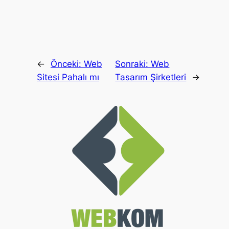
←
Önceki:
Web
Sonraki:
Web
Sitesi Pahalı mı
Tasarım Şirketleri
→