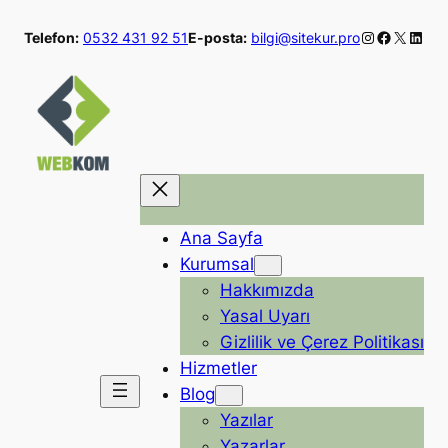
İçeriğe
Instagram
Faceboo
X
Linke
Telefon:
0532 431 92 51
E-posta:
bilgi@sitekur.pro
geç
Ana Sayfa
Kurumsal
Hakkımızda
Yasal Uyarı
Gizlilik ve Çerez Politikası
Hizmetler
Blog
Yazılar
Yazarlar