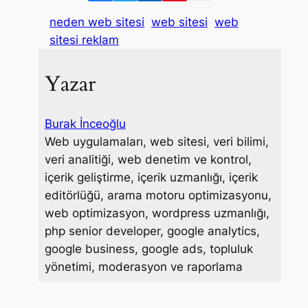
a
w
i
i
a
neden web sitesi
web sitesi
web
c
i
n
n
i
sitesi reklam
e
t
k
t
l
b
t
e
e
Yazar
o
e
d
r
o
r
I
e
k
n
s
Burak İnceoğlu
t
Web uygulamaları, web sitesi, veri bilimi,
veri analitiği, web denetim ve kontrol,
içerik geliştirme, içerik uzmanlığı, içerik
editörlüğü, arama motoru optimizasyonu,
web optimizasyon, wordpress uzmanlığı,
php senior developer, google analytics,
google business, google ads, topluluk
yönetimi, moderasyon ve raporlama