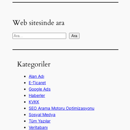
Web sitesinde ara
A
Ara
r
a
Kategoriler
Alan Adı
E-Ticaret
Google Ads
Haberler
KVKK
SEO Arama Motoru Optimizasyonu
Sosyal Medya
Tüm Yazılar
Veritabanı