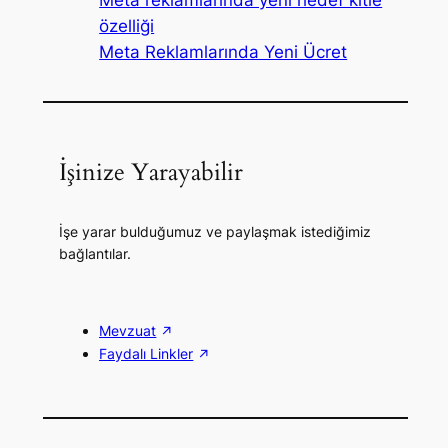
Meta reklamlarında yeni hedef kitle
özelliği
Meta Reklamlarında Yeni Ücret
İşinize Yarayabilir
İşe yarar bulduğumuz ve paylaşmak istediğimiz
bağlantılar.
Mevzuat
Faydalı Linkler