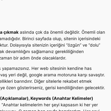
da çıkmak
aslında çok da önemli değildir.
Önemli olan
ıramadığıdır. Birinci sayfada olup, sitenin içerisindeki
ur. Dolayısıyla sitenizin içeriğini “
özgün
” ve “
dolu
”
k devamlılığını sağlamanız gerekliliğinden
 zaman bir adım önde olacaklardır.
iş yapamazsınız. Her web sitesinin kendine has
 savaş yeri değil, google arama motoruna karşı savaştır.
ikleri barındırır. Diğer sitelerle rekabet etmek
 özen gösterirseniz, gerisi kendiliğinden gelecektir.
n (Açıklamalar), Keywords (Anahtar Kelimeler)
 “
Anahtar kelimelerim her şeyi kapsasın ki her yer