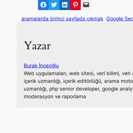
F
T
L
P
M
a
w
i
i
a
aramalarda birinci sayfada çıkmak
Google Se
c
i
n
n
i
e
t
k
t
l
b
t
e
e
Yazar
o
e
d
r
o
r
I
e
k
n
s
Burak İnceoğlu
t
Web uygulamaları, web sitesi, veri bilimi, veri 
içerik uzmanlığı, içerik editörlüğü, arama m
uzmanlığı, php senior developer, google analy
moderasyon ve raporlama