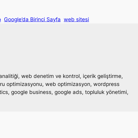
o
Google’da Birinci Sayfa
web sitesi
analitiği, web denetim ve kontrol, içerik geliştirme,
otoru optimizasyonu, web optimizasyon, wordpress
tics, google business, google ads, topluluk yönetimi,