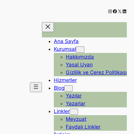
Instagram
Faceboo
X
Linke
Ana Sayfa
Kurumsal
Hakkımızda
Yasal Uyarı
Gizlilik ve Çerez Politikası
Hizmetler
Blog
Yazılar
Yazarlar
Linkler
Mevzuat
Faydalı Linkler