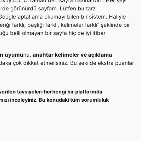
li okuyucu. O zaman ben sayfa hazırlardım. Her şeyi
yerde görünürdü sayfam. Lütfen bu tarz
oogle aptal ama okumayı bilen bir sistem. Haliyle
riği farklı, başlığı farklı, kelimeler farklı
” şeklinde bir
u belli olmayan bir sayfa hiç de iyi itibar
rin uyumu
na,
anahtar kelimeler ve açıklama
laka çok dikkat etmelisiniz. Bu şekilde ekstra puanlar
erilen tavsiyeleri herhengi bir platformda
ızı inceleyiniz. Bu konudaki tüm sorumluluk