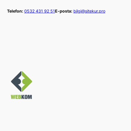
İçeriğe
Telefon:
0532 431 92 51
E-posta:
bilgi@sitekur.pro
geç