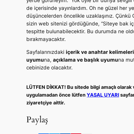
yerde görüneyim
.” Yok öyle bir dünya sevgi
de içerisinde yayınlardım. Oh ne güzel her 
düşüncelerden öncelikle uzaklaşınız. Çünkü G
sizin web sitenizi gördüğünde, “
Siteye bak içe
tespitte bulunabilecektir. Bu durumda ne olduğ
bırakmayacaktır.
Sayfalarınızdaki
içerik ve anahtar kelimele
uyumu
na,
açıklama ve başlık uyumu
na mut
cebinizde olacaktır.
LÜTFEN DİKKAT! Bu sitede bilgi amaçlı olarak v
uygulamadan önce lütfen
YASAL UYARI
sayfam
ziyaretçiye aittir.
Paylaş