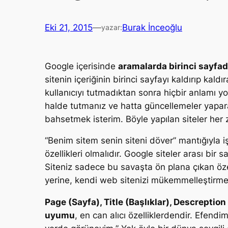
Eki 21, 2015
—
Burak İnceoğlu
yazar:
Google içerisinde
aramalarda birinci sayfa
sitenin içeriğinin birinci sayfayı kaldırıp kald
kullanıcıyı tutmadıktan sonra hiçbir anlamı yokt
halde tutmanız ve hatta güncellemeler yapara
bahsetmek isterim. Böyle yapılan siteler her
“
Benim sitem senin siteni döver
” mantığıyla 
özellikleri olmalıdır. Google siteler arası bir
Siteniz sadece bu savaşta ön plana çıkan özell
yerine, kendi web sitenizi mükemmelleştirmeye
Page (Sayfa), Title (Başlıklar), Descreptio
uyumu
, en can alıcı özelliklerdendir. Efendim