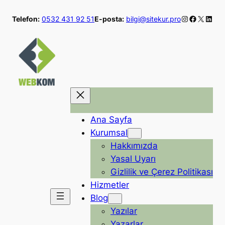
İçeriğe
Instagram
Faceboo
X
Linke
Telefon:
0532 431 92 51
E-posta:
bilgi@sitekur.pro
geç
Ana Sayfa
Kurumsal
Hakkımızda
Yasal Uyarı
Gizlilik ve Çerez Politikası
Hizmetler
Blog
Yazılar
Yazarlar