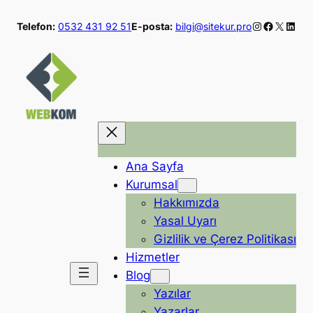
İçeriğe
Instagram
Faceboo
X
Linke
Telefon:
0532 431 92 51
E-posta:
bilgi@sitekur.pro
geç
Ana Sayfa
Kurumsal
Hakkımızda
Yasal Uyarı
Gizlilik ve Çerez Politikası
Hizmetler
Blog
Yazılar
Yazarlar