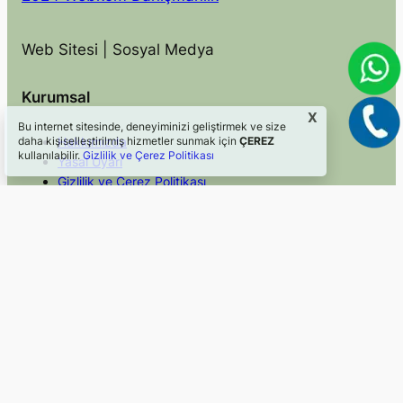
Web Sitesi | Sosyal Medya
Kurumsal
X
Bu internet sitesinde, deneyiminizi geliştirmek ve size
Hakkımızda
daha kişiselleştirilmiş hizmetler sunmak için
ÇEREZ
kullanılabilir.
Gizlilik ve Çerez Politikası
Yasal Uyarı
Gizlilik ve Çerez Politikası
İletişim
Hızlı Erişim
Sosyal Medya
Blog
Facebook
Hizmetler
Instagram
Mevzuat
Twitter/X
Faydalı Linkler
LinkedIn
©2024, Webkom