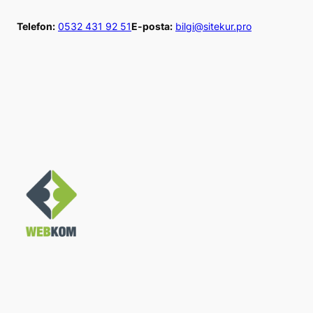
İçeriğe
Telefon:
0532 431 92 51
E-posta:
bilgi@sitekur.pro
geç