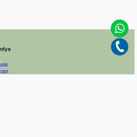
edya
book
gram
er/X
dIn