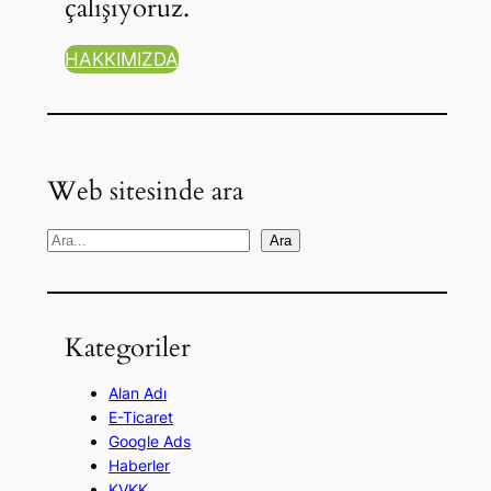
çalışıyoruz.
HAKKIMIZDA
Web sitesinde ara
A
Ara
r
a
Kategoriler
Alan Adı
E-Ticaret
Google Ads
Haberler
KVKK