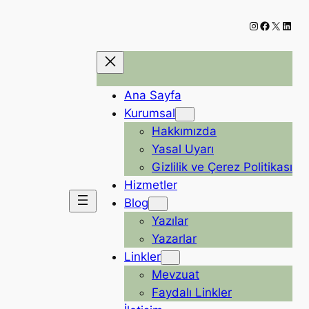
Instagram
Faceboo
X
Linke
Ana Sayfa
Kurumsal
Hakkımızda
Yasal Uyarı
Gizlilik ve Çerez Politikası
Hizmetler
Blog
Yazılar
Yazarlar
Linkler
Mevzuat
Faydalı Linkler