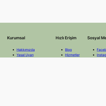
Kurumsal
Hızlı Erişim
Sosyal M
Hakkımızda
Blog
Face
Yasal Uyarı
Hizmetler
Insta
Gizlilik ve Çerez Politikası
Mevzuat
Twitt
İletişim
Faydalı Linkler
Linke