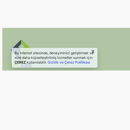
X
Bu internet sitesinde, deneyiminizi geliştirmek ve
size daha kişiselleştirilmiş hizmetler sunmak için
ÇEREZ
kullanılabilir.
Gizlilik ve Çerez Politikası
2024 Webkom Danışmanlık
Web Sitesi | Sosyal Medya
©2024, Webkom