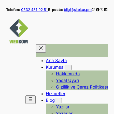
İçeriğe
Instagram
Faceboo
X
Linke
Telefon:
0532 431 92 51
E-posta:
bilgi@sitekur.pro
geç
Ana Sayfa
Kurumsal
Hakkımızda
Yasal Uyarı
Gizlilik ve Çerez Politikası
Hizmetler
Blog
Yazılar
Yazarlar