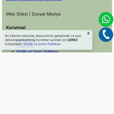
Web Sitesi | Sosyal Medya
Kurumsal
X
Bu internet sitesinde, deneyiminizi geliştirmek ve size
Hakkımızda
daha kişiselleştirilmiş hizmetler sunmak için
ÇEREZ
kullanılabilir.
Gizlilik ve Çerez Politikası
Yasal Uyarı
Gizlilik ve Çerez Politikası
İletişim
Hızlı Erişim
Sosyal Medya
Blog
Facebook
Hizmetler
Instagram
Mevzuat
Twitter/X
Faydalı Linkler
LinkedIn
©2024, Webkom