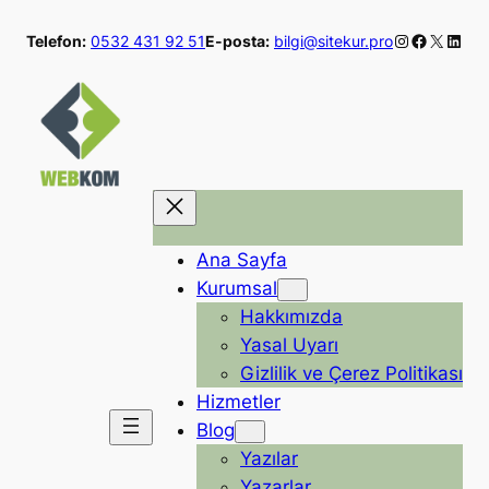
İçeriğe
Instagram
Faceboo
X
Linke
Telefon:
0532 431 92 51
E-posta:
bilgi@sitekur.pro
geç
Ana Sayfa
Kurumsal
Hakkımızda
Yasal Uyarı
Gizlilik ve Çerez Politikası
Hizmetler
Blog
Yazılar
Yazarlar