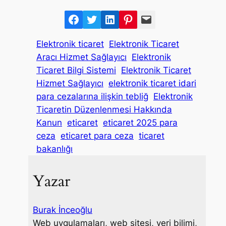
F
T
L
P
M
a
w
i
i
a
Elektronik ticaret
Elektronik Ticaret
c
i
n
n
i
Aracı Hizmet Sağlayıcı
Elektronik
e
t
k
t
l
Ticaret Bilgi Sistemi
Elektronik Ticaret
b
t
e
e
Hizmet Sağlayıcı
elektronik ticaret idari
o
e
d
r
para cezalarına ilişkin tebliğ
Elektronik
o
r
I
e
Ticaretin Düzenlenmesi Hakkında
k
n
s
Kanun
eticaret
eticaret 2025 para
t
ceza
eticaret para ceza
ticaret
bakanlığı
Yazar
Burak İnceoğlu
Web uygulamaları, web sitesi, veri bilimi,