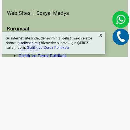
Web Sitesi | Sosyal Medya
Kurumsal
X
Bu internet sitesinde, deneyiminizi geliştirmek ve size
Hakkımızda
daha kişiselleştirilmiş hizmetler sunmak için
ÇEREZ
kullanılabilir.
Gizlilik ve Çerez Politikası
Yasal Uyarı
Gizlilik ve Çerez Politikası
İletişim
Hızlı Erişim
Sosyal Medya
Blog
Facebook
Hizmetler
Instagram
Mevzuat
Twitter/X
Faydalı Linkler
LinkedIn
©2024, Webkom