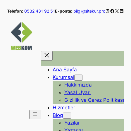
İçeriğe
Instagram
Faceboo
X
Linke
Telefon:
0532 431 92 51
E-posta:
bilgi@sitekur.pro
geç
Ana Sayfa
Kurumsal
Hakkımızda
Yasal Uyarı
Gizlilik ve Çerez Politikası
Hizmetler
Blog
Yazılar
Yazarlar