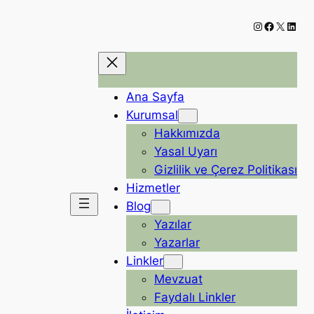
Instagram
Faceboo
X
Linke
Ana Sayfa
Kurumsal
Hakkımızda
Yasal Uyarı
Gizlilik ve Çerez Politikası
Hizmetler
Blog
Yazılar
Yazarlar
Linkler
Mevzuat
Faydalı Linkler