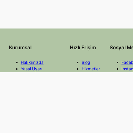
Kurumsal
Hızlı Erişim
Sosyal M
Hakkımızda
Blog
Face
Yasal Uyarı
Hizmetler
Insta
Gizlilik ve Çerez Politikası
Mevzuat
Twitt
İletişim
Faydalı Linkler
Linke