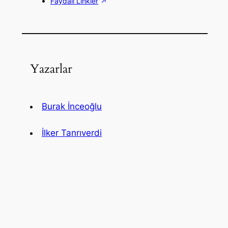
Faydalı Linkler
Yazarlar
Burak İnceoğlu
İlker Tanrıverdi