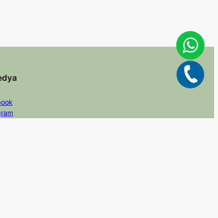
edya
book
gram
er/X
dIn