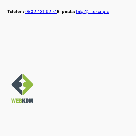
İçeriğe
Telefon:
0532 431 92 51
E-posta:
bilgi@sitekur.pro
geç