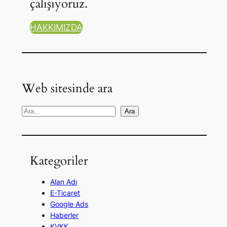
çalışıyoruz.
HAKKIMIZDA
Web sitesinde ara
A
Ara
r
a
Kategoriler
Alan Adı
E-Ticaret
Google Ads
Haberler
KVKK