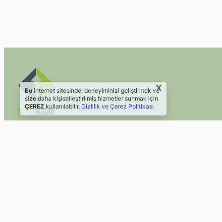
X
Bu internet sitesinde, deneyiminizi geliştirmek ve
size daha kişiselleştirilmiş hizmetler sunmak için
ÇEREZ
kullanılabilir.
Gizlilik ve Çerez Politikası
2024 Webkom Danışmanlık
Web Sitesi | Sosyal Medya
©2024, Webkom