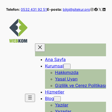
İçeriğe
Instagram
Faceboo
X
Linke
Telefon:
0532 431 92 51
E-posta:
bilgi@sitekur.pro
geç
Ana Sayfa
Kurumsal
Hakkımızda
Yasal Uyarı
Gizlilik ve Çerez Politikası
Hizmetler
Blog
Yazılar
Yazarlar