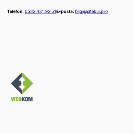
İçeriğe
Telefon:
0532 431 92 51
E-posta:
bilgi@sitekur.pro
geç