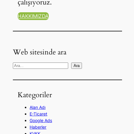
çalışıyoruz.
HAKKIMIZDA
Web sitesinde ara
A
Ara
r
a
Kategoriler
Alan Adı
E-Ticaret
Google Ads
Haberler
KVKK