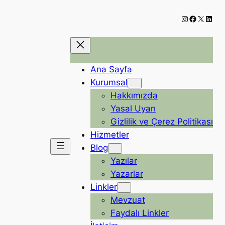
Instagram
Faceboo
X
Linke
Ana Sayfa
Kurumsal
Hakkımızda
Yasal Uyarı
Gizlilik ve Çerez Politikası
Hizmetler
Blog
Yazılar
Yazarlar
Linkler
Mevzuat
Faydalı Linkler