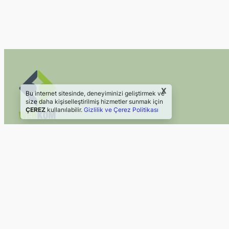
X
Bu internet sitesinde, deneyiminizi geliştirmek ve
size daha kişiselleştirilmiş hizmetler sunmak için
ÇEREZ
kullanılabilir.
Gizlilik ve Çerez Politikası
2024 Webkom Danışmanlık
Web Sitesi | Sosyal Medya
©2024, Webkom