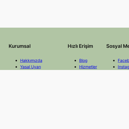
Kurumsal
Hızlı Erişim
Sosyal M
Hakkımızda
Blog
Face
Yasal Uyarı
Hizmetler
Insta
Gizlilik ve Çerez Politikası
Mevzuat
Twitt
İletişim
Faydalı Linkler
Linke