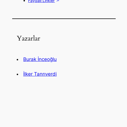
Faydalı Linkler
Yazarlar
Burak İnceoğlu
İlker Tanrıverdi