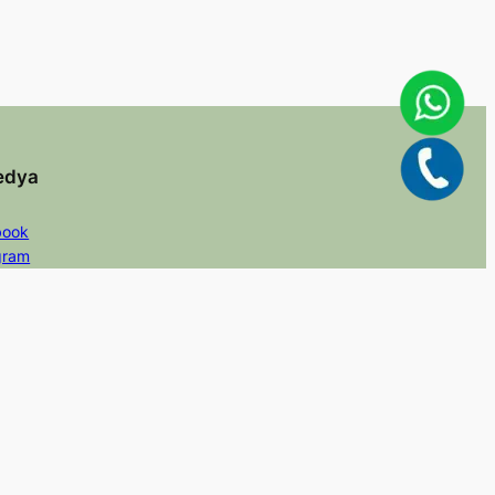
edya
book
gram
er/X
dIn