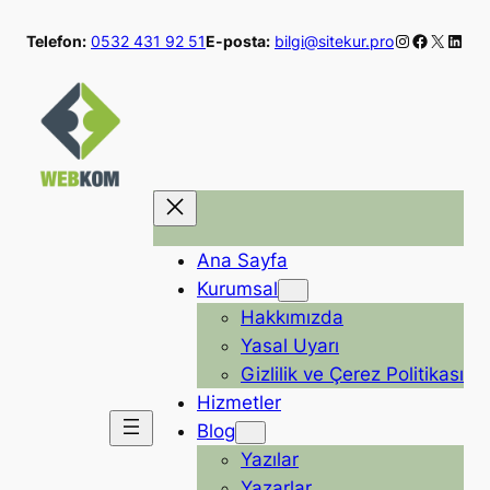
İçeriğe
Instagram
Faceboo
X
Linke
Telefon:
0532 431 92 51
E-posta:
bilgi@sitekur.pro
geç
Ana Sayfa
Kurumsal
Hakkımızda
Yasal Uyarı
Gizlilik ve Çerez Politikası
Hizmetler
Blog
Yazılar
Yazarlar