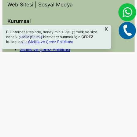
Web Sitesi | Sosyal Medya
Kurumsal
X
Bu internet sitesinde, deneyiminizi geliştirmek ve size
Hakkımızda
daha kişiselleştirilmiş hizmetler sunmak için
ÇEREZ
kullanılabilir.
Gizlilik ve Çerez Politikası
Yasal Uyarı
Gizlilik ve Çerez Politikası
İletişim
Hızlı Erişim
Sosyal Medya
Blog
Facebook
Hizmetler
Instagram
Mevzuat
Twitter/X
Faydalı Linkler
LinkedIn
©2024, Webkom