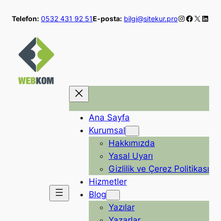
İçeriğe
Instagram
Faceboo
X
Linke
Telefon:
0532 431 92 51
E-posta:
bilgi@sitekur.pro
geç
Ana Sayfa
Kurumsal
Hakkımızda
Yasal Uyarı
Gizlilik ve Çerez Politikası
Hizmetler
Blog
Yazılar
Yazarlar