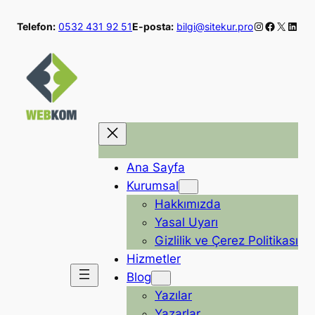
İçeriğe
Instagram
Faceboo
X
Linke
Telefon:
0532 431 92 51
E-posta:
bilgi@sitekur.pro
geç
Ana Sayfa
Kurumsal
Hakkımızda
Yasal Uyarı
Gizlilik ve Çerez Politikası
Hizmetler
Blog
Yazılar
Yazarlar