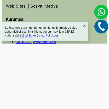
Web Sitesi | Sosyal Medya
Kurumsal
X
Bu internet sitesinde, deneyiminizi geliştirmek ve size
Hakkımızda
daha kişiselleştirilmiş hizmetler sunmak için
ÇEREZ
kullanılabilir.
Gizlilik ve Çerez Politikası
Yasal Uyarı
Gizlilik ve Çerez Politikası
İletişim
Hızlı Erişim
Sosyal Medya
Blog
Facebook
Hizmetler
Instagram
Mevzuat
Twitter/X
Faydalı Linkler
LinkedIn
©2024, Webkom