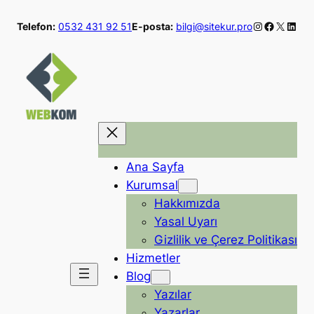
İçeriğe
Instagram
Faceboo
X
Linke
Telefon:
0532 431 92 51
E-posta:
bilgi@sitekur.pro
geç
Ana Sayfa
Kurumsal
Hakkımızda
Yasal Uyarı
Gizlilik ve Çerez Politikası
Hizmetler
Blog
Yazılar
Yazarlar