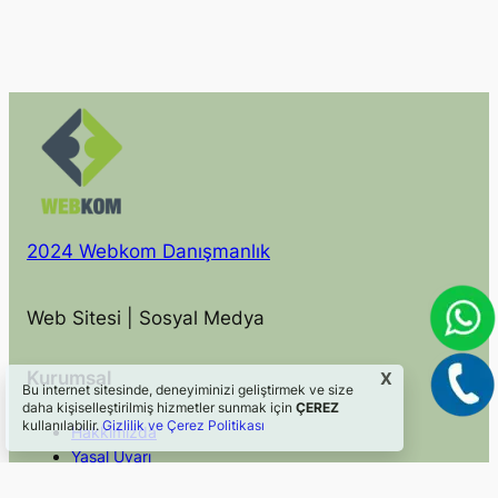
2024 Webkom Danışmanlık
Web Sitesi | Sosyal Medya
Kurumsal
X
Bu internet sitesinde, deneyiminizi geliştirmek ve size
daha kişiselleştirilmiş hizmetler sunmak için
ÇEREZ
kullanılabilir.
Gizlilik ve Çerez Politikası
Hakkımızda
Yasal Uyarı
Gizlilik ve Çerez Politikası