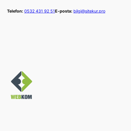
İçeriğe
Telefon:
0532 431 92 51
E-posta:
bilgi@sitekur.pro
geç