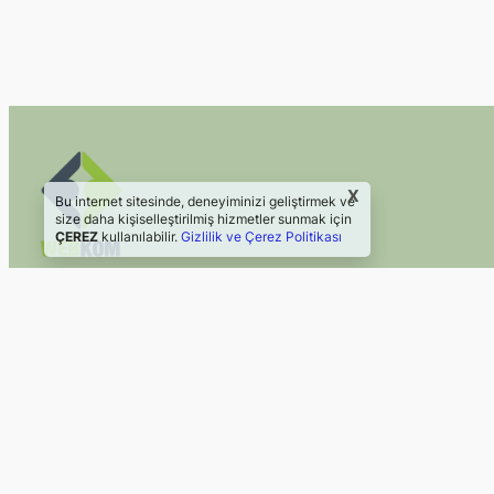
X
Bu internet sitesinde, deneyiminizi geliştirmek ve
size daha kişiselleştirilmiş hizmetler sunmak için
ÇEREZ
kullanılabilir.
Gizlilik ve Çerez Politikası
2024 Webkom Danışmanlık
Web Sitesi | Sosyal Medya
©2024, Webkom