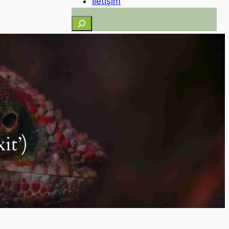
İletişim
Ara
it’)