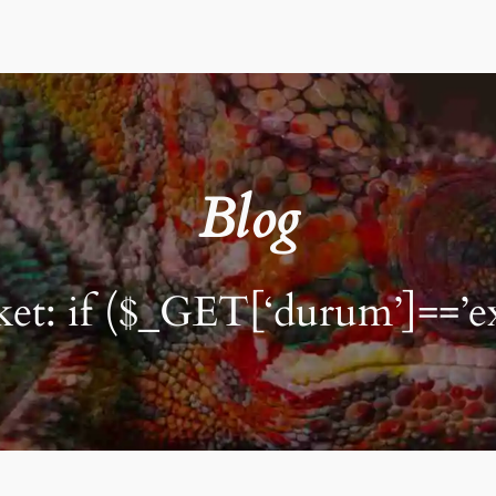
Blog
ket:
if ($_GET[‘durum’]==’ex