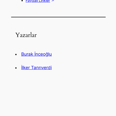
Faydalı Linkler
Yazarlar
Burak İnceoğlu
İlker Tanrıverdi