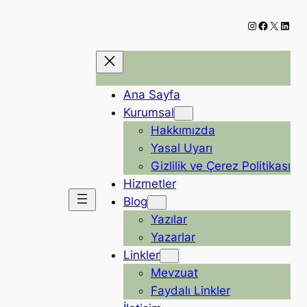
Instagram
Faceboo
X
Linke
Ana Sayfa
Kurumsal
Hakkımızda
Yasal Uyarı
Gizlilik ve Çerez Politikası
Hizmetler
Blog
Yazılar
Yazarlar
Linkler
Mevzuat
Faydalı Linkler