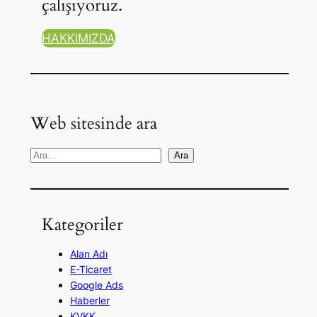
çalışıyoruz.
HAKKIMIZDA
Web sitesinde ara
A
Ara
r
a
Kategoriler
Alan Adı
E-Ticaret
Google Ads
Haberler
KVKK