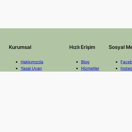
Kurumsal
Hızlı Erişim
Sosyal M
Hakkımızda
Blog
Face
Yasal Uyarı
Hizmetler
Insta
Gizlilik ve Çerez Politikası
Mevzuat
Twitt
İletişim
Faydalı Linkler
Linke