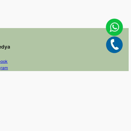
edya
book
gram
er/X
dIn