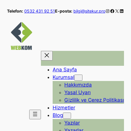
İçeriğe
Instagram
Faceboo
X
Linke
Telefon:
0532 431 92 51
E-posta:
bilgi@sitekur.pro
geç
Ana Sayfa
Kurumsal
Hakkımızda
Yasal Uyarı
Gizlilik ve Çerez Politikası
Hizmetler
Blog
Yazılar
Yazarlar