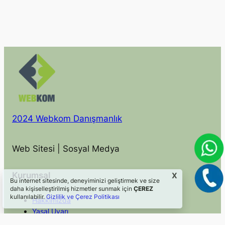
2024 Webkom Danışmanlık
Web Sitesi | Sosyal Medya
Kurumsal
X
Bu internet sitesinde, deneyiminizi geliştirmek ve size
daha kişiselleştirilmiş hizmetler sunmak için
ÇEREZ
kullanılabilir.
Gizlilik ve Çerez Politikası
Hakkımızda
Yasal Uyarı
Gizlilik ve Çerez Politikası