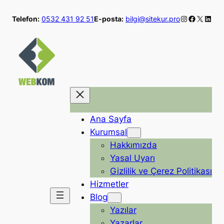
İçeriğe
Instagram
Faceboo
X
Linke
Telefon:
0532 431 92 51
E-posta:
bilgi@sitekur.pro
geç
Ana Sayfa
Kurumsal
Hakkımızda
Yasal Uyarı
Gizlilik ve Çerez Politikası
Hizmetler
Blog
Yazılar
Yazarlar