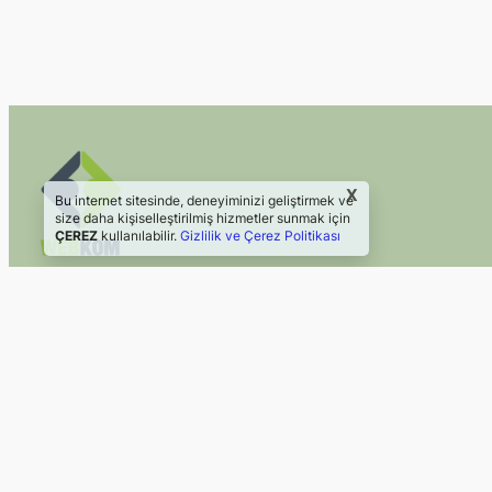
X
Bu internet sitesinde, deneyiminizi geliştirmek ve
size daha kişiselleştirilmiş hizmetler sunmak için
ÇEREZ
kullanılabilir.
Gizlilik ve Çerez Politikası
2024 Webkom Danışmanlık
Web Sitesi | Sosyal Medya
©2024, Webkom