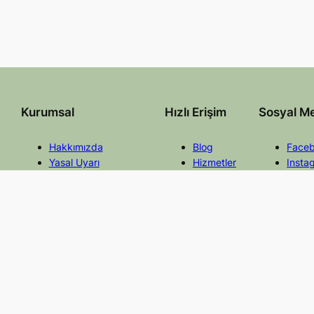
Kurumsal
Hızlı Erişim
Sosyal M
Hakkımızda
Blog
Face
Yasal Uyarı
Hizmetler
Insta
Gizlilik ve Çerez Politikası
Mevzuat
Twitt
İletişim
Faydalı Linkler
Linke