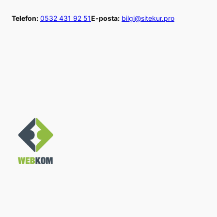
İçeriğe
Telefon:
0532 431 92 51
E-posta:
bilgi@sitekur.pro
geç