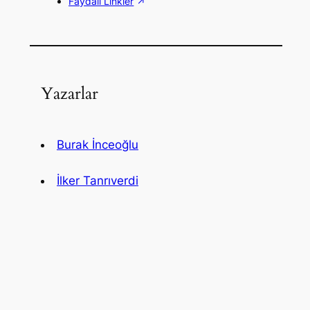
Faydalı Linkler
Yazarlar
Burak İnceoğlu
İlker Tanrıverdi