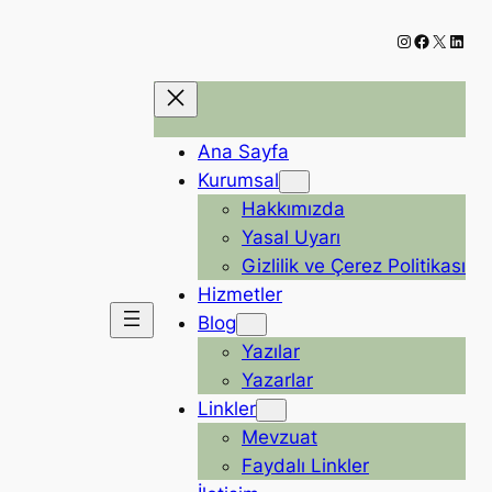
Instagram
Faceboo
X
Linke
Ana Sayfa
Kurumsal
Hakkımızda
Yasal Uyarı
Gizlilik ve Çerez Politikası
Hizmetler
Blog
Yazılar
Yazarlar
Linkler
Mevzuat
Faydalı Linkler