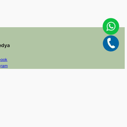
edya
book
gram
er/X
dIn