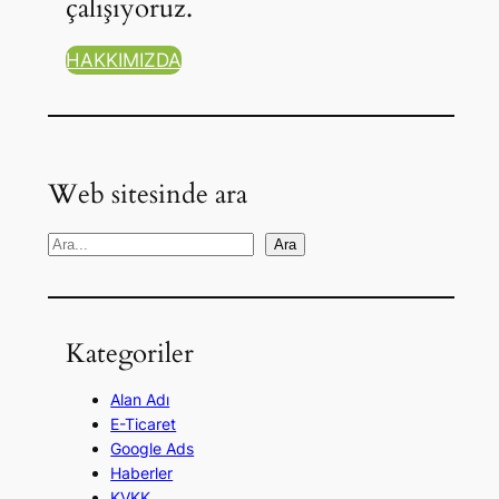
çalışıyoruz.
HAKKIMIZDA
Web sitesinde ara
A
Ara
r
a
Kategoriler
Alan Adı
E-Ticaret
Google Ads
Haberler
KVKK