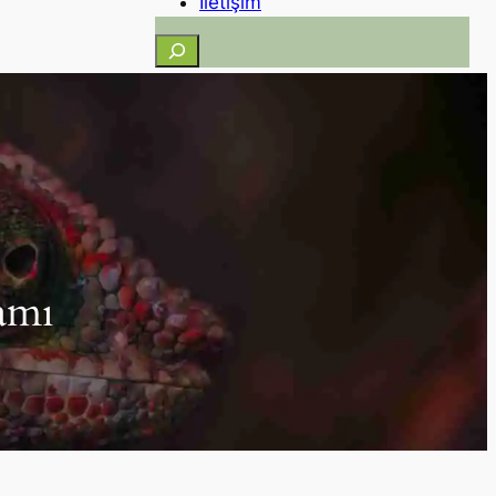
İletişim
Ara
amı