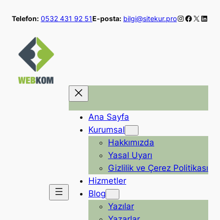
İçeriğe
Instagram
Faceboo
X
Linke
Telefon:
0532 431 92 51
E-posta:
bilgi@sitekur.pro
geç
Ana Sayfa
Kurumsal
Hakkımızda
Yasal Uyarı
Gizlilik ve Çerez Politikası
Hizmetler
Blog
Yazılar
Yazarlar