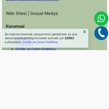
Web Sitesi | Sosyal Medya
Kurumsal
X
Bu internet sitesinde, deneyiminizi geliştirmek ve size
Hakkımızda
daha kişiselleştirilmiş hizmetler sunmak için
ÇEREZ
kullanılabilir.
Gizlilik ve Çerez Politikası
Yasal Uyarı
Gizlilik ve Çerez Politikası
İletişim
Hızlı Erişim
Sosyal Medya
Blog
Facebook
Hizmetler
Instagram
Mevzuat
Twitter/X
Faydalı Linkler
LinkedIn
©2024, Webkom