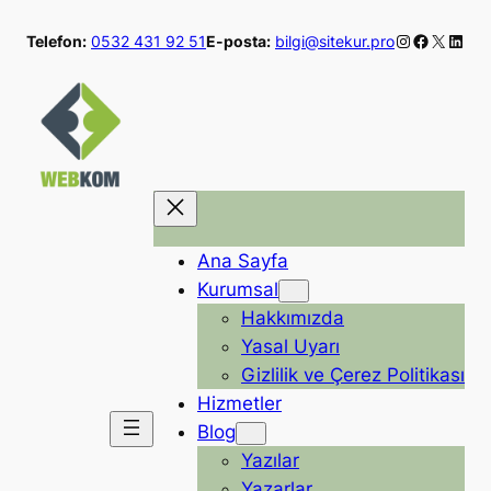
İçeriğe
Instagram
Faceboo
X
Linke
Telefon:
0532 431 92 51
E-posta:
bilgi@sitekur.pro
geç
Ana Sayfa
Kurumsal
Hakkımızda
Yasal Uyarı
Gizlilik ve Çerez Politikası
Hizmetler
Blog
Yazılar
Yazarlar