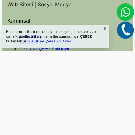
Web Sitesi | Sosyal Medya
Kurumsal
X
Bu internet sitesinde, deneyiminizi geliştirmek ve size
Hakkımızda
daha kişiselleştirilmiş hizmetler sunmak için
ÇEREZ
kullanılabilir.
Gizlilik ve Çerez Politikası
Yasal Uyarı
Gizlilik ve Çerez Politikası
İletişim
Hızlı Erişim
Sosyal Medya
Blog
Facebook
Hizmetler
Instagram
Mevzuat
Twitter/X
Faydalı Linkler
LinkedIn
©2024, Webkom